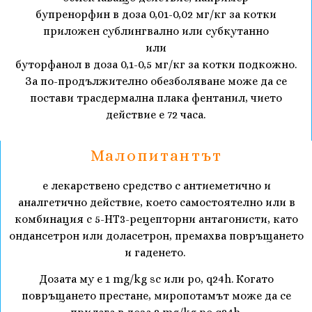
бупренорфин в доза 0,01-0,02 мг/кг за котки
приложен сублингвално или субкутанно
или
буторфанол в доза 0,1-0,5 мг/кг за котки подкожно.
За по-продължително обезболяване може да се
постави трасдермална плака фентанил, чието
действие е 72 часа.
Малопитантът
е лекарствено средство с антиеметично и
аналгетично действие, което самостоятелно или в
комбинация с 5-НТ3-рецепторни антагонисти, като
ондансетрон или доласетрон, премахва повръщането
и гаденето.
Дозата му е 1 mg/kg sc или po, q24h. Когато
повръщането престане, миропотамът може да се