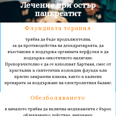
Лечение при остър
панкреатит
Флуидната терапия
трябва да бъде продължителна,
за да противодейства на дехидратацията, да
възстанови и поддържа органната перфузия и да
поддържа онкотичното налягане.
Препоръчително е да се използват Хартман, смес от
кристални и синтетични колоидни флуиди или
прясно замразена плазма, както и калиеви
препарати за поддържане на електролитния баланс.
Обезболяването
в началото трябва да включва медикаменти с бързо
облекчаващо действие, например