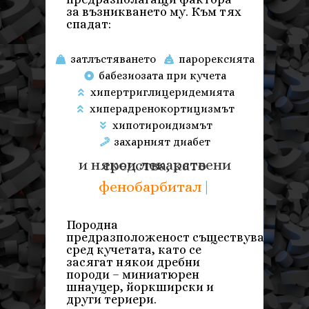
за възникването му.
Към тях
спадат:
затлъстяването
парорексията
бабезиозата при кучета
хипертриглицеридемията
хиперадренокортицизмът
хипотироидизмът
захарният диабет
и някои лекарствени средства, като
тиа
|
Породна
предразположеност
съществува
сред ку
ч
етата, като се
засягат
някои
дребни
породи –
миниатюрен
шнауцер,
йоркширски
и
други териери.