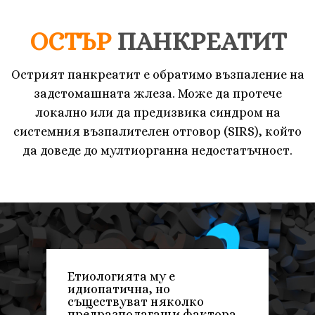
ОСТЪР
ПАНКРЕАТИТ
Острият панкреатит е обратимо възпаление на
задстомашната жлеза. Може да протече
локално или да предизвика синдром на
системния възпалителен отговор (SIRS), който
да доведе до мултиорганна недостатъчност.
Ет
иология
та
му
е
идиопатич
на
, но
съществуват няколко
предразполагащи фактора