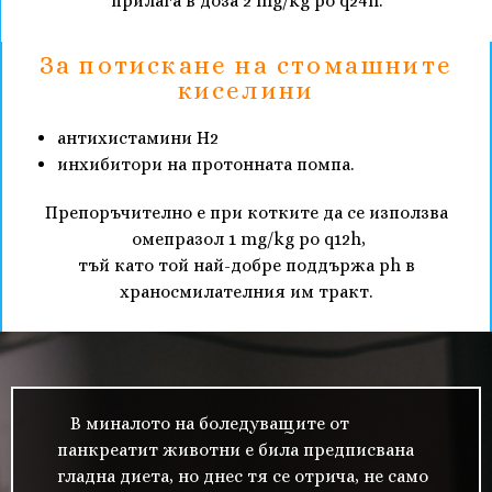
прилага в доза 2 mg/kg po q24h.
За потискане на стомашните
киселини
антихистамини H2
инхибитори на протонната помпа.
Препоръчително е при котките да се използва
омепразол 1 mg/kg po q12h,
тъй като той най-добре поддържа рh в
храносмилателния им тракт.
В миналото на боледуващите от
панкреатит животни е била предписвана
гладна диета, но днес тя се отрича, не само