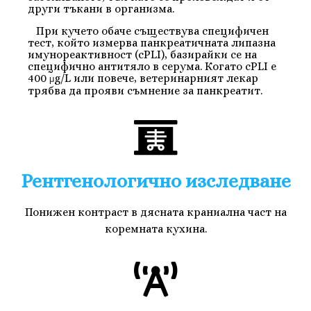
други тъкани в организма.
При кучето обаче съществува специфичен
тест, който измерва панкреатичната липазна
имунореактивност (cPLI), базирайки се на
специфично антитяло в серума. Когато cPLI е
400
g/L или повече, ветеринарният лекар
μ
трябва да прояви съмнение за панкреатит.
Рентгенологично изследване
Понижен контраст в дясната краниална част на
коремната кухина.