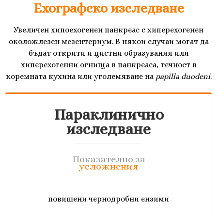
Ехографско изследване
Увеличен хипоехогенен панкреас с хиперехогенен
околожлезен мезентериум. В някои случаи могат да
бъдат открити и цистни образувания или
хиперехогенни огнища в панкреаса, течност в
коремната кухина или уголемяване на
papilla duodeni
.
Параклинично
изследване
Показателно за
усложнения
повишени чернодробни ензими