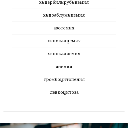
хипербилирубинемия
хипоаблуминемия
азотемия
хипокалцемия
хипокалиемия
анемия
тромбоцитопения
левкоцитоза