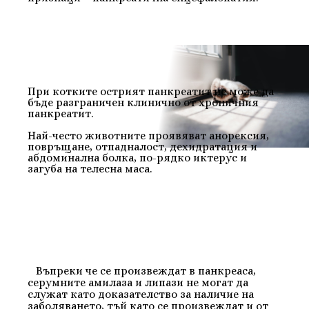
При котките острият панкреатит не може да
бъде разграничен клинично от хроничния
панкреатит.
Най-често животните проявяват анорексия,
повръщане, отпадналост, дехидратация и
абдоминална болка, по-рядко иктерус и
загуба на телесна маса.
Въпреки че се произвеждат в панкреаса,
серумните амилаза и липази не могат да
служат като доказателство за наличие на
заболяването, тъй като се произвеждат и от