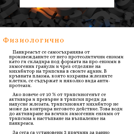
Физиологично
Панкреасът се самосъхранява от
произвежданите от него протеолитични ензими
като ги складира
под формата на про-ензими
в
зимогенни гранули и чрез отделяне на
инхибитор на трипсина в своите ацини. В
кръвната плазма, която изхранва жлезните
клетки, се съдържат и няколко вида анти-
протеази.
Ако повече от 10 % от трипсиногенът се
активира и превърне в трипсин преди да
напусне жлезата, трипсиновият инхибитор не
може да контрира неговото действие. Това води
до активиране на всички зимогенни ензими от
трипсина и настъпване на възпаление на
панкреаса.
За сега са установени 3 причини за ранно