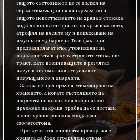
защото състоянието не се дължи на
свръхстимулация на панкреаса, но и
защото непостъпването на храна в стомаха
води до понижен приток на кръв към него,
атрофия на вилите му и понижаване на
имунната му бариера. Тези фактори
предразполагат към утежняване на
пораженията върху гастроинтестиналния
тракт, като възникващите в резултат
илеус и хипомотилитет усилват
повръщането и диарията.
Затова се препоръчва стимулиране на
храненето, а когато състоянието на
пациента не позволява доброволно
приемане на храна, трябва да се постави
носно-хранопроводна сонда или
езофагостома.
При кучетата основната препоръка е
храната да бъде ограничена откъм