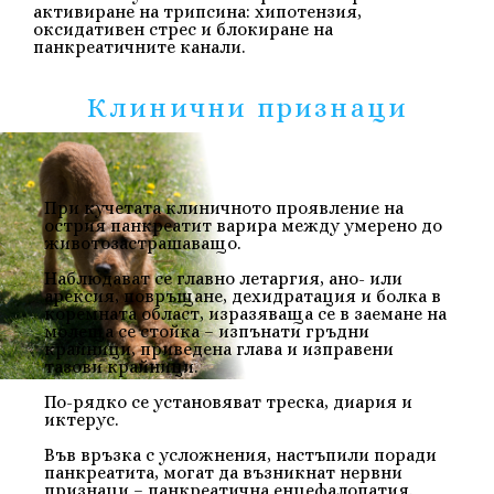
активиране на трипсина: хипотензия,
оксидативен стрес и блокиране на
панкреатичните канали.
Клинични признаци
При кучетата
клиничното проявление
на
ост
р
ия
панкреатит варира между умерено до
животозастрашаващо.
Наблюдават се
главно
летаргия,
ано- или
арексия, повръщане, дехидратация и болка в
коремната област,
изразяваща се в заемане на
молеща се стойка – изпънати гръдни
крайници, приведена глава и изправени
тазови крайници.
По-
рядко се установяват треска,
диария
и
иктерус.
В
ъв връзка с усложнения, настъпили порад
и
панкреатита,
могат да възникнат
нервни
признаци – панкреатична енцефалопатия.